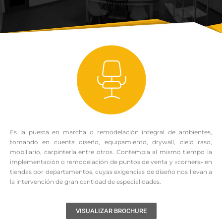
Es la puesta en marcha o remodelación integral de ambientes,
tomando en cuenta diseño, equipamiento, drywall, cielo raso,
mobiliario, carpintería entre otros. Contempla al mismo tiempo la
implementación o remodelación de puntos de venta y «corners» en
tiendas por departamentos, cuyas exigencias de diseño nos llevan a
la intervención de gran cantidad de especialidades.
VISUALIZAR BROCHURE