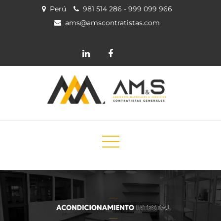
Perú
981 514 286 - 999 099 966
ams@amscontratistas.com
AMS CONTRATISTAS
Servicios de ingeniería y construcción